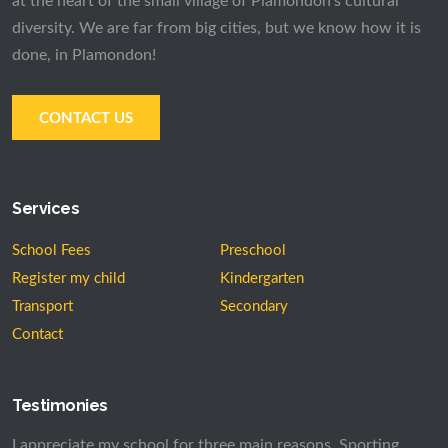
Services
School Fees
Preschool
Register my child
Kindergarten
Transport
Secondary
Contact
Testimonies
I appreciate my school for three main reasons. Sporting
events are always very well organized by coaches who do
everything they can to improve our abilities. Moreover the
CDM course encourages us to improve our knowledge in
music and, finally, our teachers are passionate and I know
that they will never stop working hard so that we can